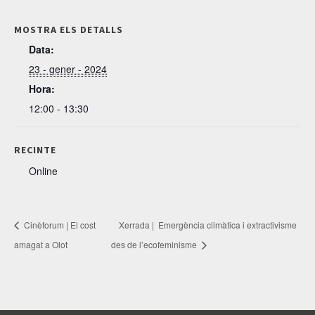
MOSTRA ELS DETALLS
Data:
23 - gener - 2024
Hora:
12:00 - 13:30
RECINTE
Online
Cinèforum | El cost
Xerrada | Emergència climàtica i extractivisme
amagat a Olot
des de l’ecofeminisme