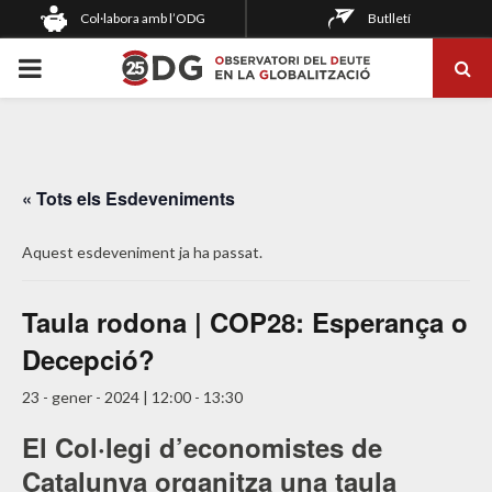
Col·labora amb l’ODG
Butlletí
PRIMARY
MENU
« Tots els Esdeveniments
Aquest esdeveniment ja ha passat.
Taula rodona | COP28: Esperança o
Decepció?
23 - gener - 2024 | 12:00
-
13:30
El Col·legi d’economistes de
Catalunya organitza una taula