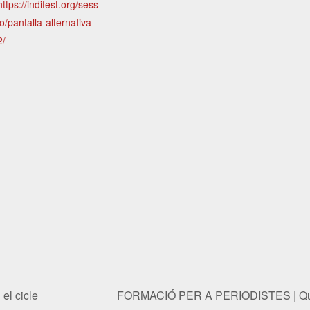
https://indifest.org/sess
io/pantalla-alternativa-
2/
el cicle
FORMACIÓ PER A PERIODISTES | Què 