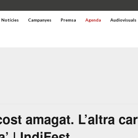
Notícies
Campanyes
Premsa
Agenda
Audiovisuals
cost amagat. L’altra car
a’ | IndiFest