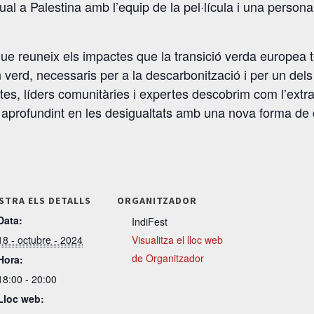
tual a Palestina amb l’equip de la pel·lícula i una person
e reuneix els impactes que la transició verda europea té
n verd, necessaris per a la descarbonització i per un dels
istes, líders comunitàries i expertes descobrim com l’extr
à aprofundint en les desigualtats amb una nova forma de 
STRA ELS DETALLS
ORGANITZADOR
Data:
IndiFest
18 - octubre - 2024
Visualitza el lloc web
de Organitzador
Hora:
18:00 - 20:00
Lloc web: