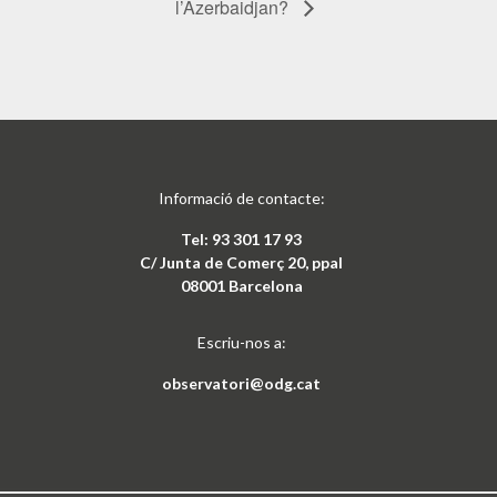
l’Azerbaidjan?
Informació de contacte:
Tel: 93 301 17 93
C/ Junta de Comerç 20, ppal
08001 Barcelona
Escriu-nos a:
observatori@odg.cat