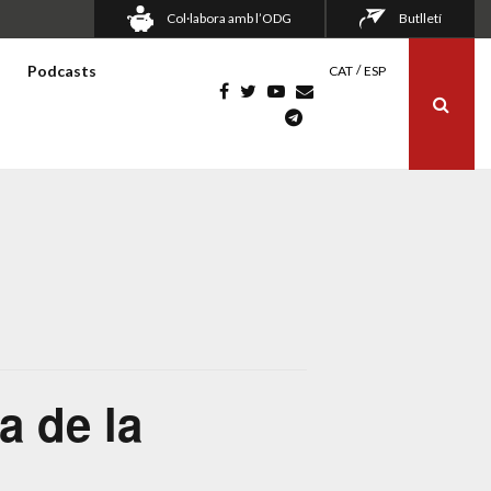
Col·labora amb l’ODG
Butlletí
Podcasts
CAT
ESP
a de la