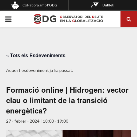
Col·labora amb l’ODG
Butlletí
PRIMARY
MENU
« Tots els Esdeveniments
Aquest esdeveniment ja ha passat.
Formació online | Hidrogen: vector
clau o limitant de la transició
energètica?
27 - febrer - 2024 | 18:00
-
19:00