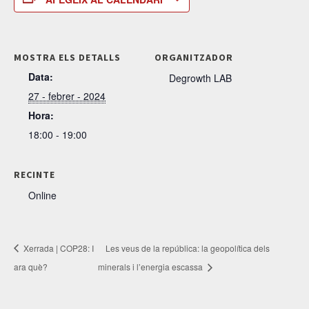
MOSTRA ELS DETALLS
ORGANITZADOR
Data:
Degrowth LAB
27 - febrer - 2024
Hora:
18:00 - 19:00
RECINTE
Online
Xerrada | COP28: I
Les veus de la república: la geopolítica dels
ara què?
minerals i l’energia escassa