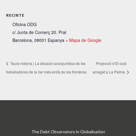
RECINTE
Oficina ODG
c/ Junta de Comerç 20. Pral
Barcelona
,
08001
Espanya
+ Mapa de Google
Taula rodona | La situació sociojurídica de les
Projecció d’El cost
treballadores de la llar més enllà de les fronteres
amagat a La Palma
The Debt Observatory in Globalisation