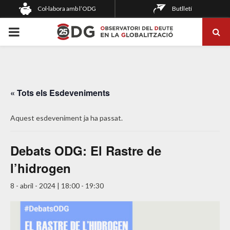
Col·labora amb l’ODG
Butlletí
PRIMARY
MENU
« Tots els Esdeveniments
Aquest esdeveniment ja ha passat.
Debats ODG: El Rastre de
l’hidrogen
8 - abril - 2024 | 18:00
-
19:30