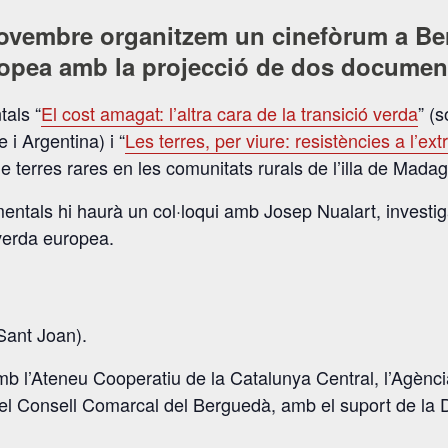
novembre organitzem un cinefòrum a Be
uropea amb la projecció de dos documen
als “
El cost amagat: l’altra cara de la transició verda
” (
e i Argentina) i “
Les terres, per viure: resistències a l’e
e terres rares en les comunitats rurals de l’illa de Mada
entals hi haurà un col·loqui amb Josep Nualart, investig
 verda europea.
Sant Joan).
amb l’Ateneu Cooperatiu de la Catalunya Central, l’Agèn
el Consell Comarcal del Berguedà, amb el suport de la 