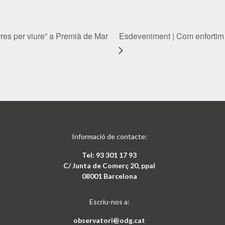
rres per viure” a Premià de Mar
Esdeveniment | Com enfortim 
Informació de contacte:
Tel: 93 301 17 93
C/ Junta de Comerç 20, ppal
08001 Barcelona
Escriu-nos a:
observatori@odg.cat