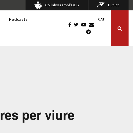
Col·labora amb l’ODG
Butlletí
s
Podcasts
CAT
res per viure