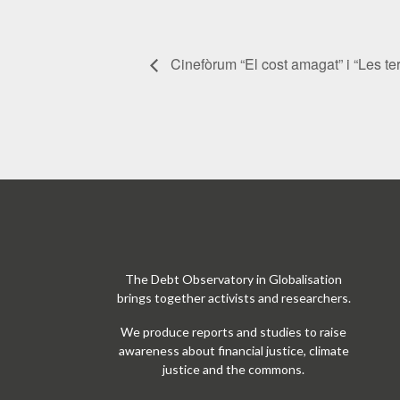
Cinefòrum “El cost amagat” i “Les te
The Debt Observatory in Globalisation
brings together activists and researchers.
We produce reports and studies to raise
awareness about financial justice, climate
justice and the commons.