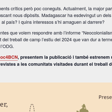
nts crítics però poc coneguts. Actualment, la major part 
scant nous dipòsits. Madagascar ha esdevingut un dels te
al país? I quins interessos s’hi amaguen al darrere?
ntes que volem respondre amb l’informe “Neocolonialism
it del treball de camp l’estiu del 2024 que van dur a ter
 l’ODG.
loc4BCN
, presentem la publicació i també estrenem
trevistes a les comunitats visitades durant el treball 