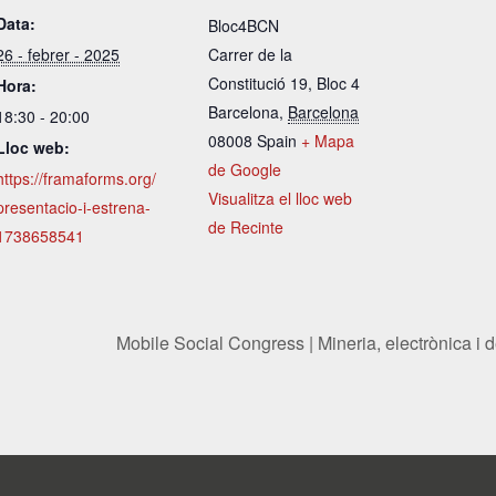
Data:
Bloc4BCN
26 - febrer - 2025
Carrer de la
Constitució 19, Bloc 4
Hora:
Barcelona
,
Barcelona
18:30 - 20:00
08008
Spain
+ Mapa
Lloc web:
de Google
https://framaforms.org/
Visualitza el lloc web
presentacio-i-estrena-
de Recinte
1738658541
Mobile Social Congress | Mineria, electrònica i d