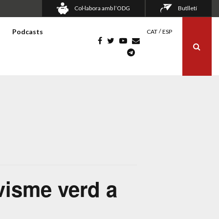
Col·labora amb l’ODG
Butlletí
Podcasts
CAT
ESP
ivisme verd a