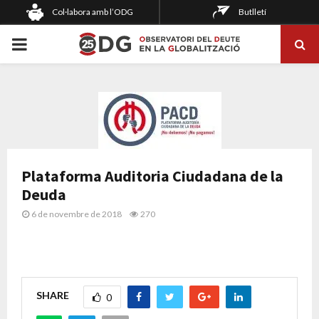
Col·labora amb l’ODG
Butlletí
PRIMARY
MENU
Plataforma Auditoria Ciudadana de la
Deuda
6 de novembre de 2018
270
SHARE
0