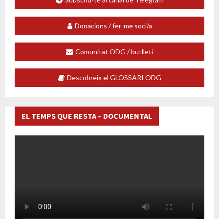
Donacions / fer-me soci/a
Comunitat ODG / butlletí
Descobreix el GLOSSARI ODG
EL TEMPS QUE RESTA – DOCUMENTAL