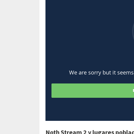
Noth Stream 2
y lugares
pobla