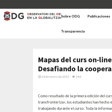
Sobre ODG
Publicaciones
Transparencia
Mapas del curs on-line
Desafiando la coopera
24 de enero de 2017
244
Como resultado
de la primera edición
del cur
transfronteriza
«
, los estudiantes
han hecho 
trabajando
durante el curso.
Toda la informa