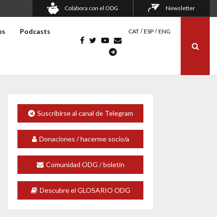
Colabora con el ODG
Newsletter
es
Podcasts
CAT
ESP
ENG
Suscribirse al canal de Telegram
Donaciones / hacerme socio/a
Comunidad ODG / boletín
Descubre el GLOSARIO ODG