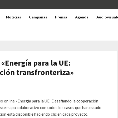
Noticias
Campañas
Prensa
Agenda
Audiovisual
 «Energía para la UE:
ción transfronteriza»
so online
«
Energía
para la UE
:
Desafiando
la cooperación
este
mapa
colaborativo
con
todos los casos que
han estado
ción está
disponible
haciendo clic
en cada proyecto.