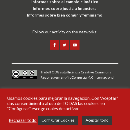
Informes sobre el cambio climático
Informes sobre justicia financiera
Informes sobre bien común y feminismo
Follow our activity on the networks:
Treball ODG sota
llicència Creative Commons
Reconeixement-NoComercial 4.0 Internacional
Aviso legal y política de privacidad
Usamos cookies para mejorar la navegación. Con "Aceptar"
das consentimiento al uso de TODAS las cookies, en
CAT
ESP
"Configurar" escoge cuales desactivar.
Rechazar todo
Configurar Cookies
Aceptar todo
Publicaciones
Noticias
Audiovisuales
Campañas
Podcasts