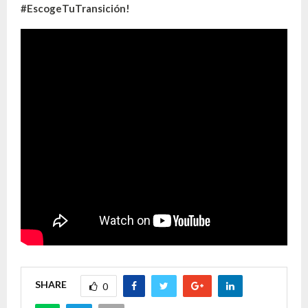
#EscogeTuTransición!
SHARE
0