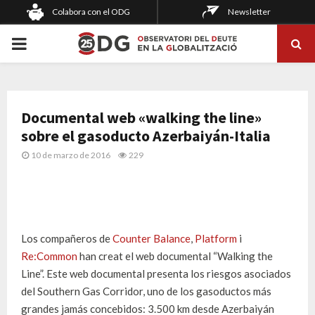
Colabora con el ODG
Newsletter
PRIMARY
MENU
Documental web «walking the line»
sobre el gasoducto Azerbaiyán-Italia
10 de marzo de 2016
229
Los compañeros de
Counter Balance
,
Platform
i
Re:Common
han creat el web documental “Walking the
Line”. Este web documental presenta los riesgos asociados
del Southern Gas Corridor, uno de los gasoductos más
grandes jamás concebidos: 3.500 km desde Azerbaiyán