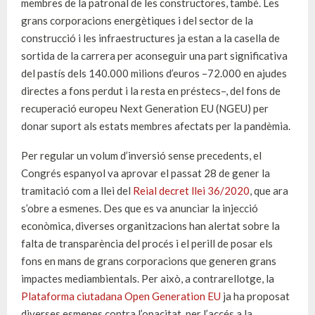
membres de la patronal de les constructores, també. Les
grans corporacions energètiques i del sector de la
construcció i les infraestructures ja estan a la casella de
sortida de la carrera per aconseguir una part significativa
del pastís dels 140.000 milions d’euros –72.000 en ajudes
directes a fons perdut i la resta en préstecs–, del fons de
recuperació europeu Next Generation EU (NGEU) per
donar suport als estats membres afectats per la pandèmia.
Per regular un volum d’inversió sense precedents, el
Congrés espanyol va aprovar el passat 28 de gener la
tramitació com a llei del
Reial decret llei 36/2020
, que ara
s’obre a esmenes. Des que es va anunciar la injecció
econòmica, diverses organitzacions han alertat sobre la
falta de transparència del procés i el perill de posar els
fons en mans de grans corporacions que generen grans
impactes mediambientals. Per això, a contrarellotge, la
Plataforma ciutadana Open Generation EU
ja ha proposat
diverses esmenes contra l’opacitat, per l’accés a la