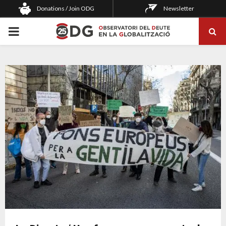
Donations / Join ODG
Newsletter
PRIMARY
MENU