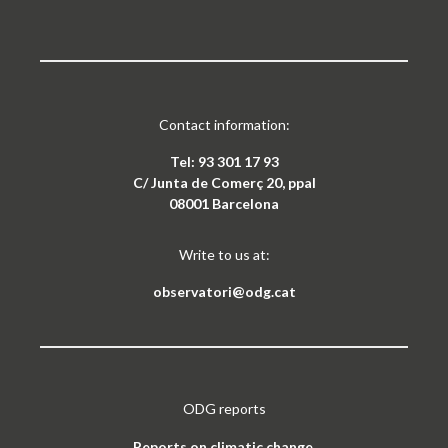
Contact information:
Tel: 93 301 17 93
C/ Junta de Comerç 20, ppal
08001 Barcelona
Write to us at:
observatori@odg.cat
ODG reports
Reports on climatic change