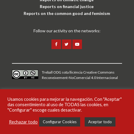
Reports on financial justice
Reports on the common good and feminism
Follow our activity on the networks:
Treball ODG sota
llicència Creative Commons
Reconeixement-NoComercial 4.0 Internacional
Legal notice and privacy policy
Usamos cookies para mejorar la navegación. Con "Aceptar"
das consentimiento al uso de TODAS las cookies, en
CAT
ESP
ENG
"Configurar" escoge cuales desactivar.
Rechazar todo
Configurar Cookies
Aceptar todo
Publications
News
Campaigns