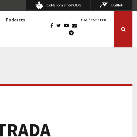
Col·labora amb l’ODG
Butlletí
Podcasts
CAT
ESP
ENG
NTRADA