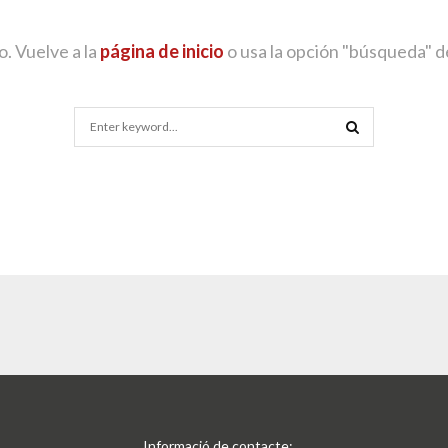
o. Vuelve a la
página de inicio
o usa la opción "búsqueda" d
Search
for:
SEARCH
Informació de contacte: