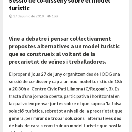
Sessió de co-disseny sobre el model
turístic
17 de junio de 2019
188
Vine a debatre i pensar col·lectivament
propostes alternatives a un model turístic
que es construeix al voltant de la
precarietat de veïnes i treballadores.
El proper
dijous 27 de juny
organitzem des de l’ODG una
sessió de co-disseny cap a un nou model turístic de 18h
a 20.30h al Centre Cívic Pati Llimona (C/Regomir, 3)
. Es
tracta d’una jornada oberta, participativa i horitzontal en
la qual volem
pensar juntes sobre el que suposa ‘la falsa
solució’ turística, sobretot a nivell de la precarietat que
genera, per mirar de trobar solucions i alternatives des
de baix de cara a construir un model turístic que posi la