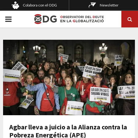
Colabora con el ODG
Newsletter
PRIMARY
MENU
Agbar lleva a juicio a la Alianza contra la
Pobreza Energética (APE)