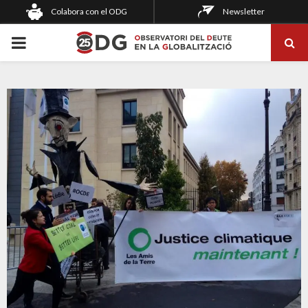
Colabora con el ODG
Newsletter
PRIMARY
MENU