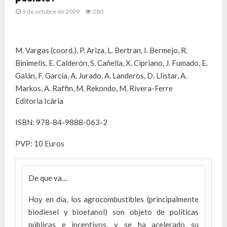
9 de octubre de 2009
280
M. Vargas (coord.), P. Ariza, L. Bertran, I. Bermejo, R.
Binimelis, E. Calderón, S. Cañella, X. Cipriano, J. Fumado, E.
Galán, F. García, A. Jurado, A. Landeros, D. Llistar, A.
Markos, A. Raffin, M. Rekondo, M. Rivera-Ferre
Editoria Icària
ISBN: 978-84-9888-063-2
PVP: 10 Euros
De que va…
Hoy en día, los agrocombustibles (principalmente
biodiesel y bioetanol) son objeto de políticas
públicas e incentivos, y se ha acelerado su