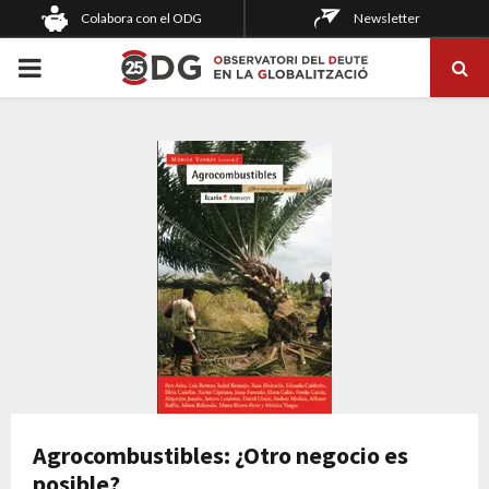
Colabora con el ODG
Newsletter
PRIMARY
MENU
Agrocombustibles: ¿Otro negocio es
posible?