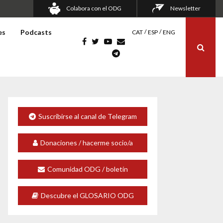
Colabora con el ODG
Newsletter
es
Podcasts
CAT
ESP
ENG
Suscribirse al canal de Telegram
Donaciones / hacerme socio/a
Comunidad ODG / boletín
Descubre el GLOSARIO ODG