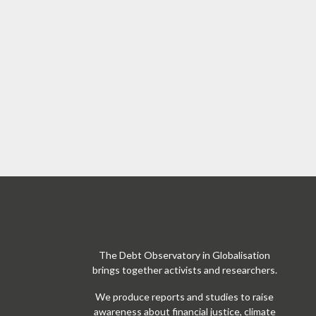
The Debt Observatory in Globalisation
brings together activists and researchers.
We produce reports and studies to raise
awareness about financial justice, climate