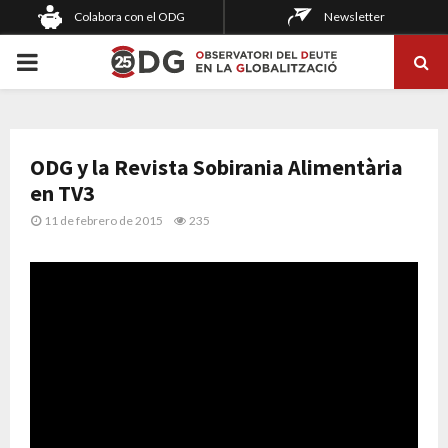
Colabora con el ODG
Newsletter
PRIMARY
MENU
ODG y la Revista Sobirania Alimentària
en TV3
11 de febrero de 2015
235