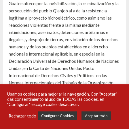
Guatemalteco por la invisibilización, la criminalización y la
persecución del pueblo Q’anjob’al y de la resistencia
legitima al proyecto hidroeléctrico, como asimismo las
reacciones violentas frente a la misma mediante
intimidaciones, asesinatos, detenciones arbitrarias e
ilegales, y despojo de tierras, en violación de los derechos
humanos y de los pueblos establecidos en el derecho
nacional e internacional aplicable, en especial en la
Declaración Universal de Derechos Humanos de Naciones
Unidas, en la Carta de Naciones Unidas Pacto
Internacional de Derechos Civiles y Políticos, en las
Normas Internacionales del Trabajo de la Organización
Internacional del Trabajo (OIT), en el Convenio 169 sobre
Usamos cookies para mejorar la navegación. Con "Aceptar"
Pueblos Indígenas de la OIT, en la Declaración sobre los
das consentimiento al uso de TODAS las cookies, en
Derechos de los Pueblos Indígenas de la ONU, en la
"Configurar" escoge cuales desactivar.
Convención Americana sobre Derechos Humanos, y en la
Rechazar todo
Configurar Cookies
Aceptar todo
misma Constitución de la República de Guatemala.
Publicaciones
Noticias
Audiovisuales
Campañas
Podcasts