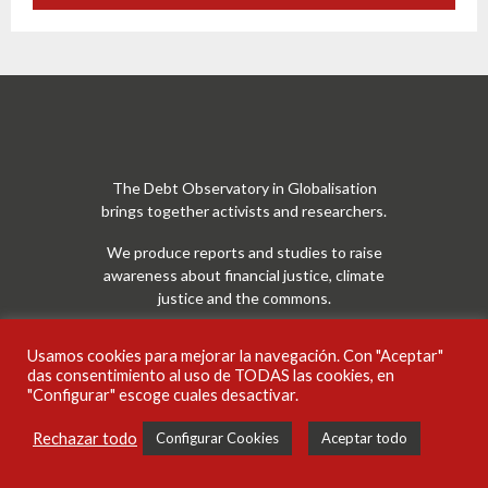
The Debt Observatory in Globalisation
brings together activists and researchers.
We produce reports and studies to raise
awareness about financial justice, climate
justice and the commons.
Usamos cookies para mejorar la navegación. Con "Aceptar"
das consentimiento al uso de TODAS las cookies, en
"Configurar" escoge cuales desactivar.
Rechazar todo
Configurar Cookies
Aceptar todo
Información de contacto:
Publicaciones
Noticias
Audiovisuales
Campañas
Podcasts