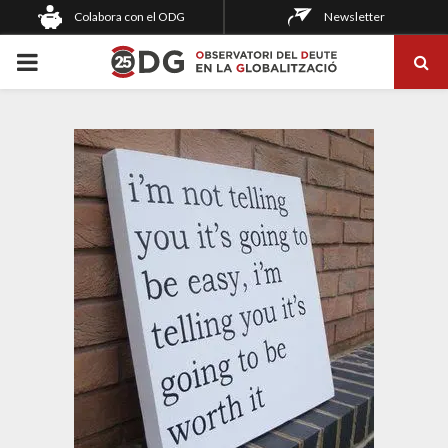
Colabora con el ODG
Newsletter
PRIMARY
MENU