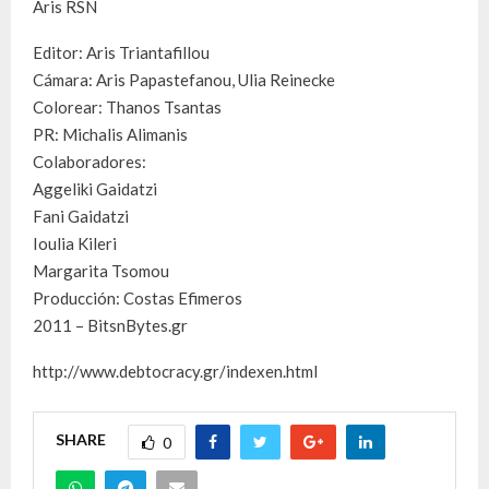
Aris RSN
Editor: Aris Triantafillou
Cámara: Aris Papastefanou, Ulia Reinecke
Colorear: Thanos Tsantas
PR: Michalis Alimanis
Colaboradores:
Aggeliki Gaidatzi
Fani Gaidatzi
Ioulia Kileri
Margarita Tsomou
Producción: Costas Efimeros
2011 – BitsnBytes.gr
http://www.debtocracy.gr/indexen.html
SHARE
0