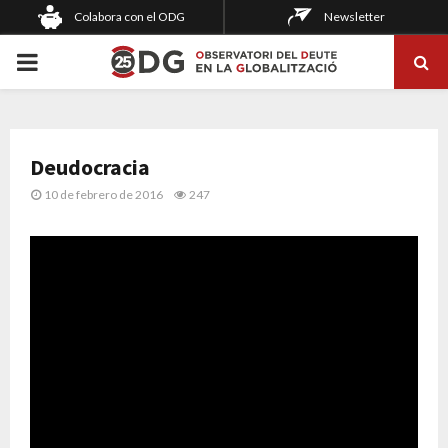
Colabora con el ODG
Newsletter
PRIMARY
MENU
Deudocracia
10 de febrero de 2016
247