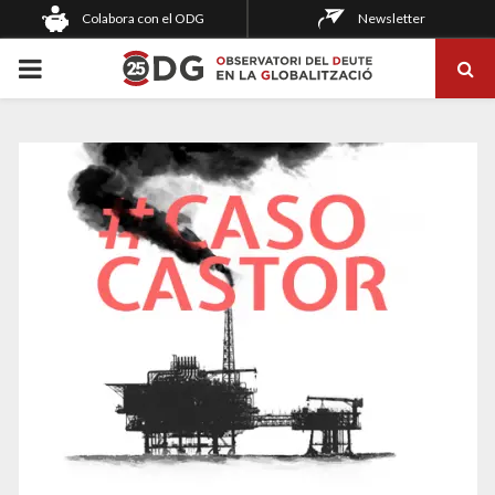
Colabora con el ODG
Newsletter
PRIMARY
MENU