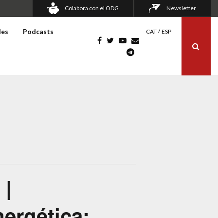
Colabora con el ODG
Newsletter
les
Podcasts
CAT
ESP
 |
nergética: