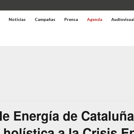
Noticias
Campañas
Prensa
Agenda
Audiovisua
e Energía de Cataluña
olística a la Crisis E