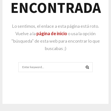
ENCONTRADA
Lo sentimos, el enlace a esta página está roto.
Vuelve a la
página de inicio
o usa la opción
"búsqueda" de esta web para encontrar lo que
buscabas ;)
Search
for:
SEARCH