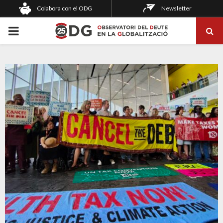
Colabora con el ODG
Newsletter
PRIMARY
MENU