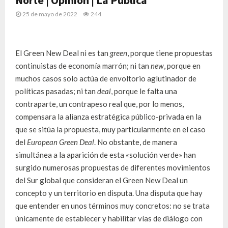
Norte | Opinión | La Pública
25 de mayo de 2022
244
El Green New Deal ni es tan
green
, porque tiene propuestas
continuistas de economía marrón; ni tan
new
, porque en
muchos casos solo actúa de envoltorio aglutinador de
políticas pasadas; ni tan
deal
, porque le falta una
contraparte, un contrapeso real que, por lo menos,
compensara la alianza estratégica público-privada en la
que se sitúa la propuesta, muy particularmente en el caso
del
European Green Deal
. No obstante, de manera
simultánea a la aparición de esta «solución verde» han
surgido numerosas propuestas de diferentes movimientos
del Sur global que consideran el Green New Deal un
concepto y un territorio en disputa. Una disputa que hay
que entender en unos términos muy concretos: no se trata
únicamente de establecer y habilitar vías de diálogo con