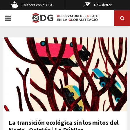
Colabora con el ODG
Newsletter
PRIMARY
MENU
La transición ecológica sin los mitos del