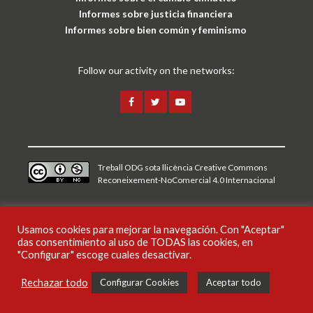
Informes sobre justicia financiera
Informes sobre bien común y feminismo
Follow our activity on the networks:
Treball ODG sota
llicència Creative Commons
Reconeixement-NoComercial 4.0 Internacional
Aviso legal y política de privacidad
Usamos cookies para mejorar la navegación. Con "Aceptar"
das consentimiento al uso de TODAS las cookies, en
CAT
ESP
ENG
"Configurar" escoge cuales desactivar.
Rechazar todo
Configurar Cookies
Aceptar todo
Publicaciones
Noticias
Audiovisuales
Campañas
Podcasts