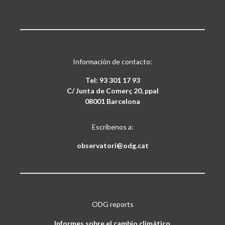
Información de contacto:
Tel: 93 301 17 93
C/ Junta de Comerç 20, ppal
08001 Barcelona
Escríbenos a:
observatori@odg.cat
ODG reports
Informes sobre el cambio climático