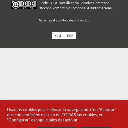
Treball ODG sota
llicència Creative Commons
Reconeixement-NoComercial 4.0 Internacional
Aviso legal y política de privacidad
CAT
ESP
Usamos cookies para mejorar la navegación. Con "Aceptar"
das consentimiento al uso de TODAS las cookies, en
"Configurar" escoge cuales desactivar.