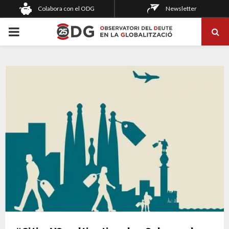
Colabora con el ODG
Newsletter
PRIMARY
MENU