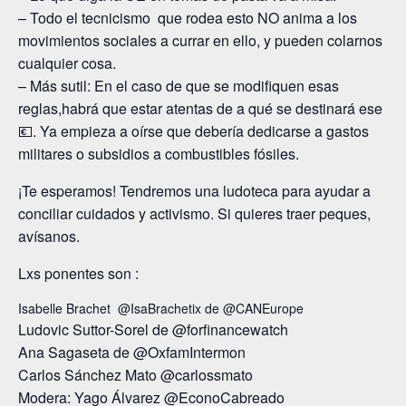
– Todo el tecnicismo que rodea esto NO anima a los
movimientos sociales a currar en ello, y pueden colarnos
cualquier cosa.
– Más sutil: En el caso de que se modifiquen esas
reglas,habrá que estar atentas de a qué se destinará ese
💶. Ya empieza a oírse que debería dedicarse a gastos
militares o subsidios a combustibles fósiles.
¡Te esperamos! Tendremos una ludoteca para ayudar a
conciliar cuidados y activismo. Si quieres traer peques,
avísanos.
Lxs ponentes son :
Isabelle Brachet
@IsaBrachetix de
@CANEurope
Ludovic
Suttor
-Sorel de
@forfinancewatch
Ana Sagaseta de
@OxfamIntermon
Carlos Sánchez Mato
@carlossmato
Modera: Yago Álvarez
@EconoCabreado