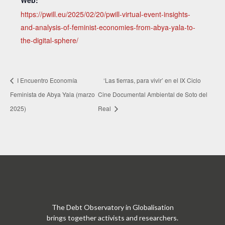
https://pwill.eu/2025/02/20/pwill-virtual-event-insights-
and-analysis-of-feminist-economies-from-abya-yala-to-
the-digital-sphere/
I Encuentro Economía
‘Las tierras, para vivir’ en el IX Ciclo
Feminista de Abya Yala (marzo
Cine Documental Ambiental de Soto del
2025)
Real
The Debt Observatory in Globalisation
brings together activists and researchers.