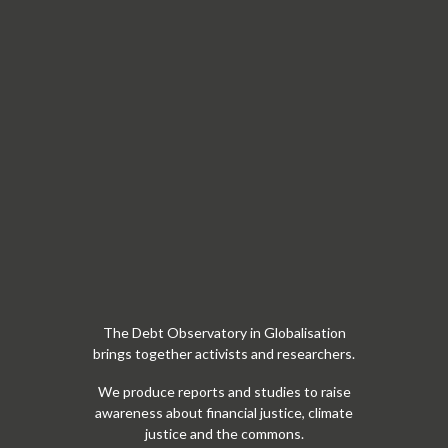
The Debt Observatory in Globalisation
brings together activists and researchers.
We produce reports and studies to raise
awareness about financial justice, climate
justice and the commons.
Información de contacto:
Tel: 93 301 17 93
C/ Junta de Comerç 20, ppal
08001 Barcelona
Escríbenos a: