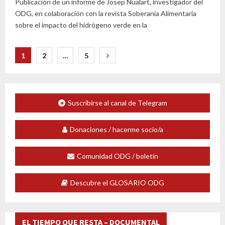
Publicación de un informe de Josep Nualart, investigador del
ODG, en colaboración con la revista Soberanía Alimentaria
sobre el impacto del hidrógeno verde en la
Paginación
1
2
…
5
de
entradas
Suscribirse al canal de Telegram
Donaciones / hacerme socio/a
Comunidad ODG / boletín
Descubre el GLOSARIO ODG
EL TIEMPO QUE RESTA – DOCUMENTAL