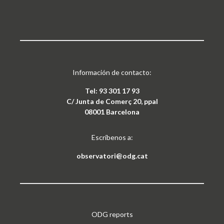
observatori@odg.cat
ODG reports
Informes sobre el cambio climático
Informes sobre justicia financiera
Informes sobre bien común y feminismo
Follow our activity on the networks:
Treball ODG sota
llicència Creative Commons
Reconeixement-NoComercial 4.0 Internacional