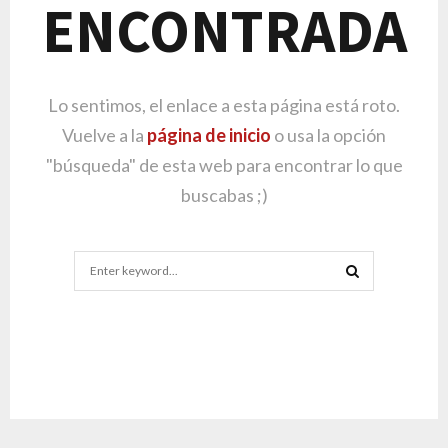
ENCONTRADA
Lo sentimos, el enlace a esta página está roto.
Vuelve a la
página de inicio
o usa la opción
"búsqueda" de esta web para encontrar lo que
buscabas ;)
Search
for:
SEARCH